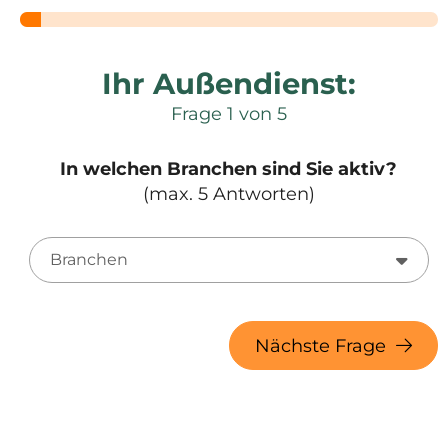
Ihr Außendienst:
Frage 1 von 5
In welchen Branchen sind Sie aktiv?
(max. 5 Antworten)
Branchen
In
welchen
Nächste Frage
Branchen
sind
Sie
aktiv?