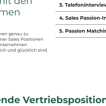
mit den
3. Telefonintervie
hmen
4. Sales Passion-I
5. Passion Match
oren genau zu
ner Sales Positionen
 Unternehmen
ich und glücklich sind.
ende Vertriebspositio