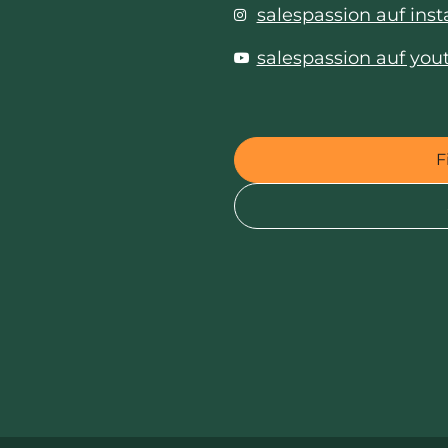
salespassion auf ins
salespassion auf you
F