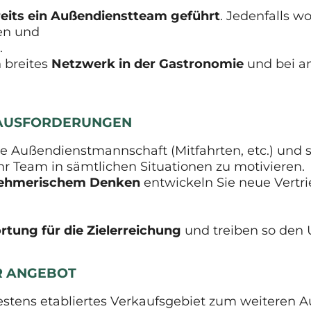
eits ein Außendienstteam geführt
. Jedenfalls wo
en und
.
 breites
Netzwerk in der Gastronomie
und bei an
RAUSFORDERUNGEN
e Außendienstmannschaft (Mitfahrten, etc.) und s
Ihr Team in sämtlichen Situationen zu motivieren.
nehmerischem Denken
entwickeln Sie neue Vertri
tung für die Zielerreichung
und treiben so den 
ER ANGEBOT
bestens etabliertes Verkaufsgebiet zum weiteren A