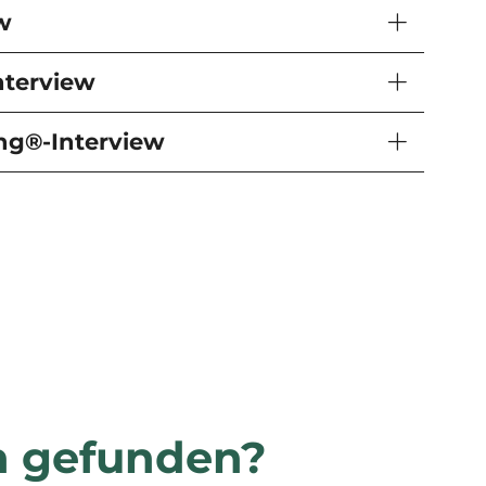
w
nterview
ing®-Interview
n gefunden?