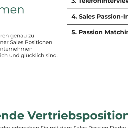
3. Telefonintervie
hmen
4. Sales Passion-I
5. Passion Match
oren genau zu
ner Sales Positionen
 Unternehmen
ich und glücklich sind.
ende Vertriebspositio
oder erforschen Sie mit dem Sales Passion Finder 