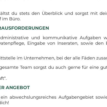
hältst du stets den Überblick und sorgst mit de
f im Büro.
ERAUSFORDERUNGEN
administrative und kommunikative Aufgaben wi
 Datenpflege, Eingabe von Inseraten, sowie d
nittstelle im Unternehmen, bei der alle Fäden zu
s gesamte Team sorgst du auch gerne für eine g
ft“.
SER ANGEBOT
 ein abwechslungsreiches Aufgabengebiet sowi
dich!