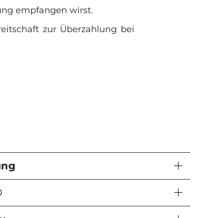
zung empfangen wirst.
reitschaft zur Überzahlung bei
ung
®