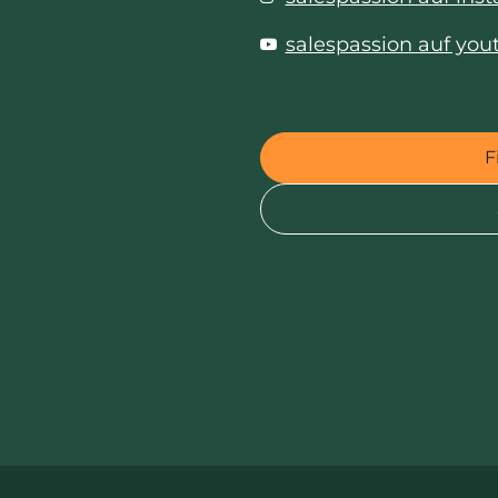
salespassion auf you
F