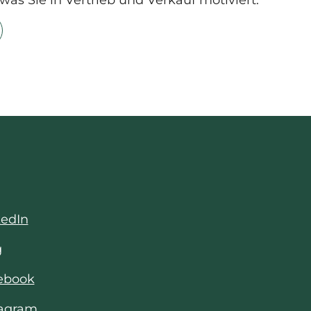
kedIn
g
cebook
tagram