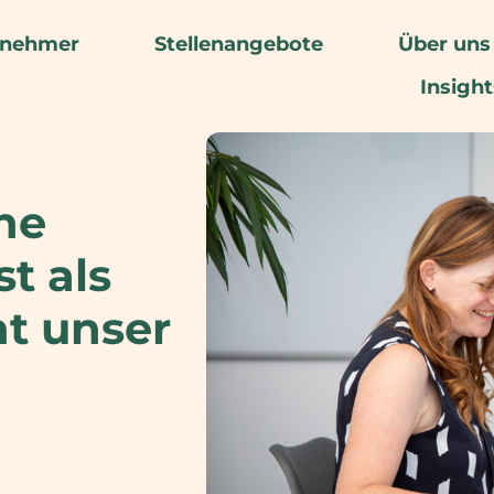
rnehmer
Stellenangebote
Über uns
Insight
he
t als
nt unser