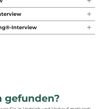
w
nterview
ing®-Interview
n gefunden?
was Sie in Vertrieb und Verkauf motiviert: