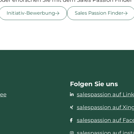
Initiativ-Bewerbung
Sales Passion Finder
Folgen Sie uns
see
salespassion auf Lin
salespassion auf Xin
salespassion auf Fa
salespassion auf ins