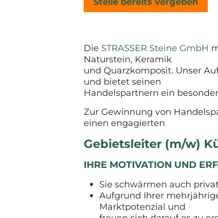
Stelle bereits vergeben
Die
STRASSER Steine GmbH
mi
Naturstein, Keramik
und Quarzkomposit. Unser Auf
und bietet seinen
Handelspartnern ein besonder
Zur Gewinnung von Handelspar
einen engagierten
Gebietsleiter (m/w)
IHRE MOTIVATION UND E
Sie schwärmen auch priva
Aufgrund Ihrer mehrjähri
Marktpotenzial und
freuen sich darauf es zu er