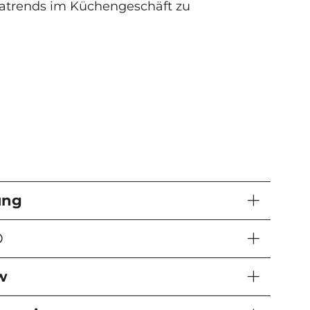
egatrends im Küchengeschäft zu
ung
®
w