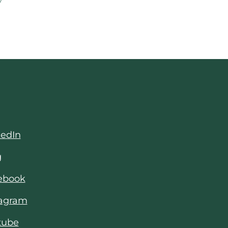
kedIn
g
cebook
tagram
tube