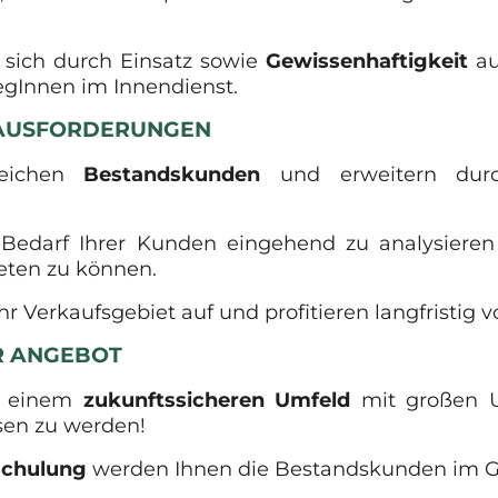
t sich durch Einsatz sowie
Gewissenhaftigkeit
au
egInnen im Innendienst.
RAUSFORDERUNGEN
reichen
Bestandskunden
und erweitern durc
n Bedarf Ihrer Kunden eingehend zu analysier
eten zu können.
hr Verkaufsgebiet auf und profitieren langfristig v
ER ANGEBOT
in einem
zukunftssicheren
Umfeld
mit großen Um
sen zu werden!
schulung
werden Ihnen die Bestandskunden im G