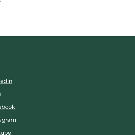
kedIn
g
cebook
tagram
tube