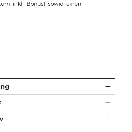
ixum inkl. Bonus) sowie einen
ung
®
w