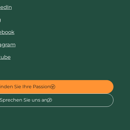
kedIn
g
cebook
tagram
tube
inden Sie Ihre Passion
Sprechen Sie uns an