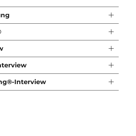
ung
®
w
nterview
ing®-Interview