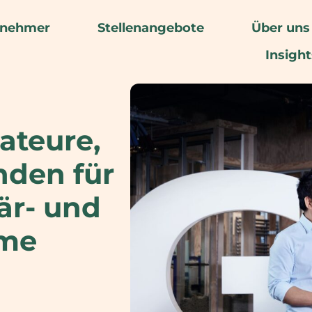
rnehmer
Stellenangebote
Über uns
Insight
ateure,
nden für
är- und
eme